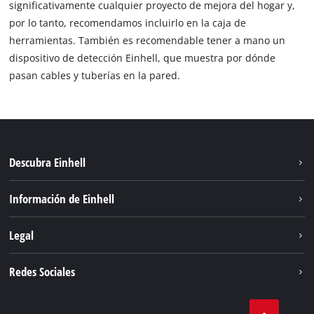
significativamente cualquier proyecto de mejora del hogar y,
por lo tanto, recomendamos incluirlo en la caja de
herramientas. También es recomendable tener a mano un
dispositivo de detección Einhell, que muestra por dónde
pasan cables y tuberías en la pared.
Descubra Einhell
Sostenibilidad
Información de Einhell
Sistema de baterias
Sobre nosotros
Legal
Servicio
Einhell global
Privacidad de los datos
Redes Sociales
Aviso legal
Instagram
Cumplimiento