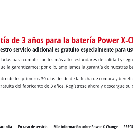
los productos Power X-Change
ientas Power X-Change
Aspiradoras de húmedo/seco
ientas de jardín Power X-Change
tía de 3 años para la batería Power X-
Partidores devehiculos
estro servicio adicional es gratuito especialmente para us
Equipos pulidores
ladas para cumplir con los más altos estándares de calidad y segu
que la garantizamos: por ello, ampliamos la garantía de nuestras 
tro de los primeros 30 días desde de la fecha de compra y benefíc
gratuita del fabricante de 3 años. Regístrese ahora y descargue su 
garantía
En caso de servicio
Más información sobre Power X-Change
PREG