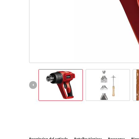
Todos 
Herram
Herram