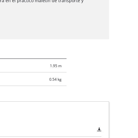
a en el práctico maletín de transporte y
1.95 m
0.54 kg