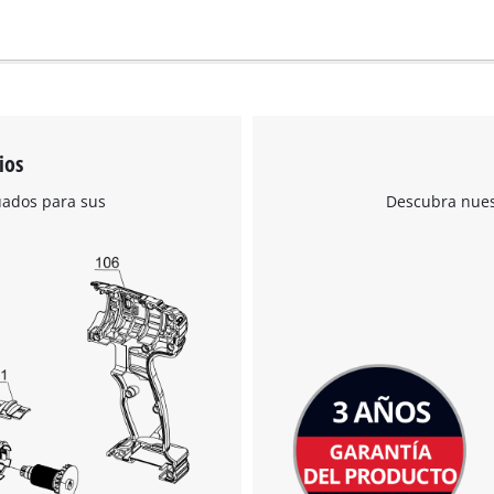
ios
uados para sus
Descubra nuest