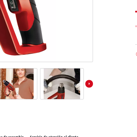
los productos Power X-Change
ientas Power X-Change
Aspiradoras de húmedo/seco
ientas de jardín Power X-Change
Partidores devehiculos
Equipos pulidores