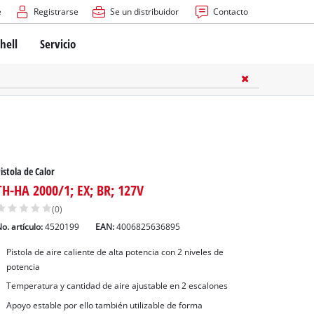
e
Registrarse
Se un distribuidor
Contacto
hell
Servicio
istola de Calor
TH-HA 2000/1; EX; BR; 127V
(0)
o. artículo:
4520199
EAN:
4006825636895
Pistola de aire caliente de alta potencia con 2 niveles de
potencia
Temperatura y cantidad de aire ajustable en 2 escalones
Apoyo estable por ello también utilizable de forma