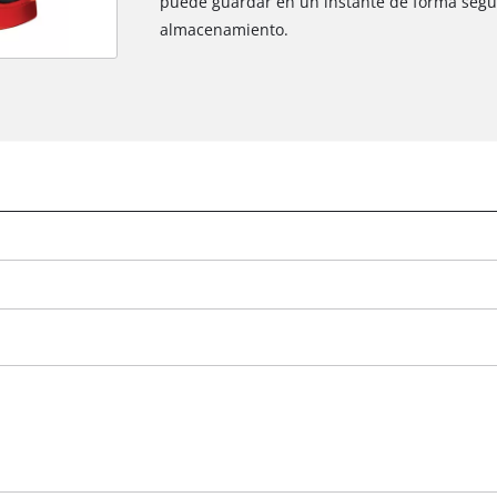
puede guardar en un instante de forma segur
almacenamiento.
¡Necesitamos su consentimiento para
cargar el servicio Google Maps!
This content is not permitted to load due
to trackers that are not disclosed to the
visitor. The website owner needs to setup
the site with their CMP to add this content
to the list of technologies used.
Powered by
Usercentrics Consent
Management Platform