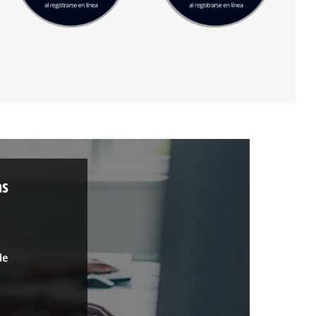
as
a
de