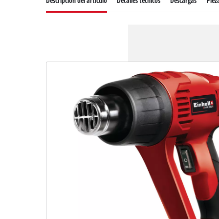
Descripcion del articulo
Detalles técnicos
Descargas
Piez