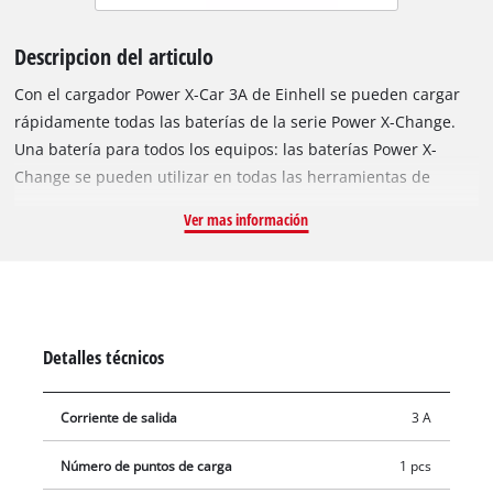
Descripcion del articulo
Con el cargador Power X-Car 3A de Einhell se pueden cargar
rápidamente todas las baterías de la serie Power X-Change.
Una batería para todos los equipos: las baterías Power X-
Change se pueden utilizar en todas las herramientas de
bricolaje y jardinería de la potente serie del sistema de
Ver mas información
Einhell. Los cargadores de la serie son universales para todas
las baterías PXC. Las ventajas para el cliente son obvias: con
una batería y un cargador para todos los aparatos, no solo se
ahorran costes considerables en la adquisición, sino que la
posibilidad de aplicación universal cuida el medio ambiente y,
Detalles técnicos
al mismo tiempo, ofrece flexibilidad en la casa y el jardín.
Tampoco hay desorden ni caos con los más diferentes
Corriente de salida
3 A
cargadores para cada equipo individual. La independencia del
enchufe mediante el conector de 12V permite cargar todas las
Número de puntos de carga
1 pcs
baterías Power X-Change en el coche o autocaravana, por