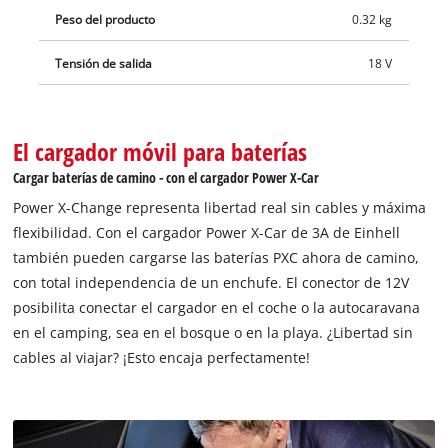
ejemplo, en el camping, en el bosque o en la playa. La
Peso del producto
0.32 kg
electrónica de protección de 2 etapas presente para la batería
del coche asegura a través de luces de control que el coche se
Tensión de salida
18 V
pueda arrancar en todo momento. Con ayuda de ojales de
suspensión, el cargador se puede montar fácilmente en la
pared y necesita poco espacio. Gracias a la tecnología de
El cargador móvil para baterías
carga rápida de 3A, los tiempos de carga son cortos y la
Cargar baterías de camino - con el cargador Power X-Car
batería se supervisa constantemente mediante una gestión de
Power X-Change representa libertad real sin cables y máxima
carga inteligente para el proceso de carga óptimo y la máxima
flexibilidad. Con el cargador Power X-Car de 3A de Einhell
seguridad. El modo de actualización permite reactivar las
también pueden cargarse las baterías PXC ahora de camino,
baterías muy descargadas. Toda la información actual se
con total independencia de un enchufe. El conector de 12V
proporciona a través del indicador LED de 7 estados.
posibilita conectar el cargador en el coche o la autocaravana
en el camping, sea en el bosque o en la playa. ¿Libertad sin
cables al viajar? ¡Esto encaja perfectamente!