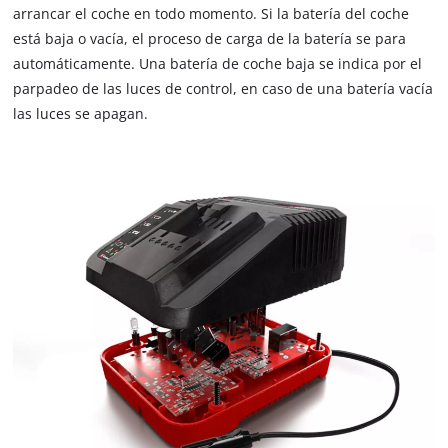
arrancar el coche en todo momento. Si la batería del coche
to the list of technologies used.
está baja o vacía, el proceso de carga de la batería se para
Powered by
Usercentrics Consent
automáticamente. Una batería de coche baja se indica por el
Management Platform
parpadeo de las luces de control, en caso de una batería vacía
las luces se apagan.