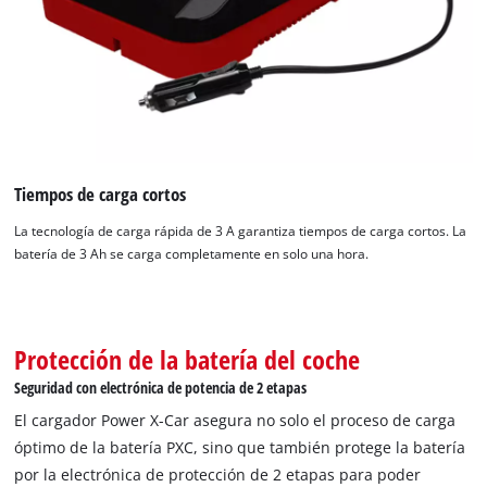
Tiempos de carga cortos
La tecnología de carga rápida de 3 A garantiza tiempos de carga cortos. La
batería de 3 Ah se carga completamente en solo una hora.
¡Necesitamos su consentimiento para
Protección de la batería del coche
cargar el servicio Google Maps!
Seguridad con electrónica de potencia de 2 etapas
This content is not permitted to load due
El cargador Power X-Car asegura no solo el proceso de carga
to trackers that are not disclosed to the
óptimo de la batería PXC, sino que también protege la batería
visitor. The website owner needs to setup
por la electrónica de protección de 2 etapas para poder
the site with their CMP to add this content