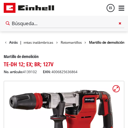
ES
Español
er
Atrás
Herramientas inalámbricas
|
Rotomartillos
Martillo de demolición
English
Martillo de demolición
TE-DH 12; EX; BR; 127V
No. artículo:
4139102
EAN:
4006825636864