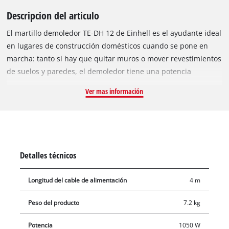
Descripcion del articulo
El martillo demoledor TE-DH 12 de Einhell es el ayudante ideal
en lugares de construcción domésticos cuando se pone en
marcha: tanto si hay que quitar muros o mover revestimientos
de suelos y paredes, el demoledor tiene una potencia
consumo de 1050 volts y una frecuencia de golpeo con una
Ver mas información
potencia inimaginable de 4100 golpes por minuto en el punto
exacto. De este modo es fácil hacer trabajos de renovación,
saneado y reconversión. Está equipado con un robusto
portaherramientas SDS-max. La empuñadura
absorbevibraciones y la empuñadura auxiliar flexible y
Detalles técnicos
ajustable permiten trabajar con poca vibración. A pesar de su
sorprendente potencia, la herramienta es fácil de manejar y
Longitud del cable de alimentación
4 m
es flexible gracias a su cable de goma extralargo y robusto.
Equipado con un cincel puntiagudo y plano, el martillo
Peso del producto
7.2 kg
demoledor TE-DH 12 de Einhell está listo para usar de
inmediato. Se suministra en un estuche de transporte y
Potencia
1050 W