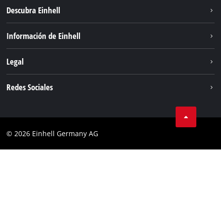
Descubra Einhell
Sostenibilidad
Información de Einhell
Sistema de baterias
Sobre nosotros
Legal
Servicio
Einhell global
Privacidad de los datos
Redes Sociales
Aviso legal
Instagram
Cumplimiento
© 2026 Einhell Germany AG