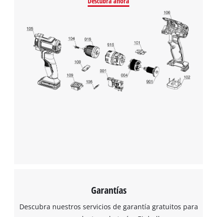
Descubra ahora
¡Necesitamos su consentimiento para
cargar el servicio Google Maps!
This content is not permitted to load due
to trackers that are not disclosed to the
visitor. The website owner needs to setup
the site with their CMP to add this content
to the list of technologies used.
Powered by
Usercentrics Consent
Management Platform
Garantías
Descubra nuestros servicios de garantía gratuitos para