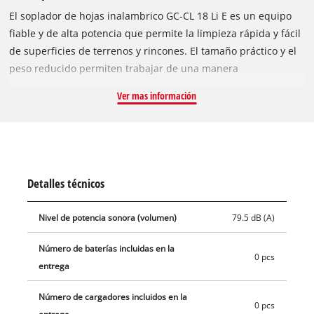
El soplador de hojas inalambrico GC-CL 18 Li E es un equipo
fiable y de alta potencia que permite la limpieza rápida y fácil
de superficies de terrenos y rincones. El tamaño práctico y el
peso reducido permiten trabajar de una manera
especialmente cómoda e independiente de la red eléctrica.
Ver mas información
Mediante el regulador del número de revoluciones, se puede
regular con precisión la potencia de soplado según se
requiera. Gracias a su empuñadura suave, el soplador de
hojas sin cable puede sostenerse de manera agradable y
segura en la mano para un trabajo particularmente cómodo.
Detalles técnicos
La entrega no incluye baterías ni cargador.
Nivel de potencia sonora (volumen)
79.5 dB (A)
Número de baterías incluidas en la
0 pcs
entrega
Número de cargadores incluidos en la
0 pcs