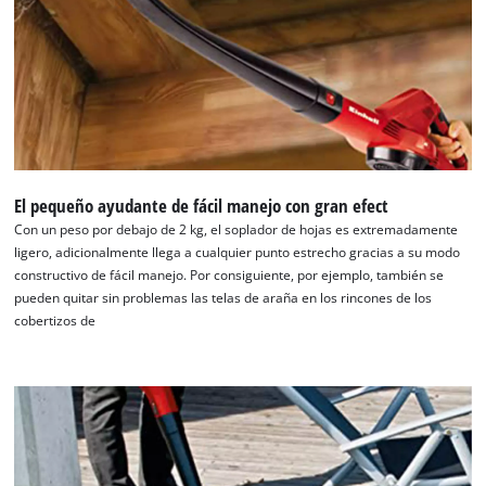
El pequeño ayudante de fácil manejo con gran efect
Con un peso por debajo de 2 kg, el soplador de hojas es extremadamente
ligero, adicionalmente llega a cualquier punto estrecho gracias a su modo
¡Necesitamos su consentimiento para
constructivo de fácil manejo. Por consiguiente, por ejemplo, también se
cargar el servicio Google Maps!
pueden quitar sin problemas las telas de araña en los rincones de los
cobertizos de
This content is not permitted to load due
to trackers that are not disclosed to the
visitor. The website owner needs to setup
the site with their CMP to add this content
to the list of technologies used.
Powered by
Usercentrics Consent
Management Platform