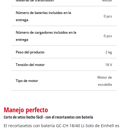
Material de transmisión
Metall
estos son adquiribles por separado, por ejemplo, como un
Número de baterías incluidas en la
práctico set para principiantes.
0 pcs
entrega
Número de cargadores incluidos en la
0 pcs
entrega
Peso del producto
2 kg
Tensión del motor
18 V
Motor de
Tipo de motor
escobilla
Manejo perfecto
Corte de setos hecho fácil - con el recortasetos con batería
El recortasetos con batería GC-CH 18/40 Li-Solo de Einhell es