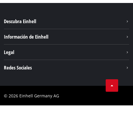
Descubra Einhell
Sostenibilidad
Información de Einhell
Sistema de baterias
Sobre nosotros
Legal
Servicio
Einhell global
Privacidad de los datos
Redes Sociales
Aviso legal
Instagram
Cumplimiento
© 2026 Einhell Germany AG