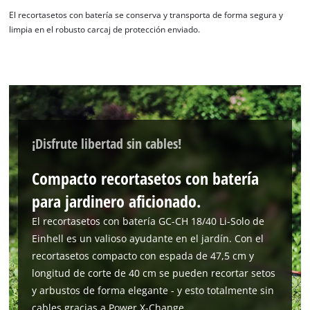
This content is not permitted to load due
El recortasetos con batería se conserva y transporta de forma segura y
to trackers that are not disclosed to the
limpia en el robusto carcaj de protección enviado.
visitor. The website owner needs to setup
the site with their CMP to add this content
to the list of technologies used.
Powered by
Usercentrics Consent
Management Platform
¡Disfrute libertad sin cables!
Compacto recortasetos con batería
para jardinero aficionado.
El recortasetos con batería GC-CH 18/40 Li-Solo de
Einhell es un valioso ayudante en el jardín. Con el
recortasetos compacto con espada de 47,5 cm y
longitud de corte de 40 cm se pueden recortar setos
y arbustos de forma elegante - y esto totalmente sin
cables gracias a Power X-Change.