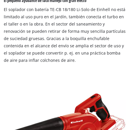
El pequeño ayudante de fácil manejo con gran efecto
El soplador con batería TE-CB 18/180 Li-Solo de Einhell no está
limitado al uso puro en el jardín, también conecta el turbo en
el taller o en la obra. En el sector del saneamiento y
renovación se pueden retirar de forma muy sencilla partículas
de suciedad gruesas. Gracias a la boquilla enchufable
contenida en el alcance del envío se amplia el sector de uso y
el soplador se puede convertir p. ej. en una práctica bomba
de aire para inflar colchones de aire.
¡Necesitamos su consentimiento para
cargar el servicio Google Maps!
This content is not permitted to load due
to trackers that are not disclosed to the