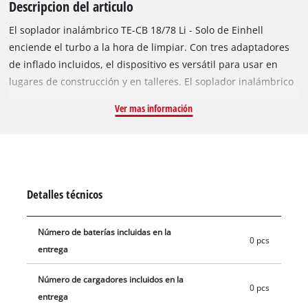
Descripcion del articulo
El soplador inalámbrico TE-CB 18/78 Li - Solo de Einhell
enciende el turbo a la hora de limpiar. Con tres adaptadores
de inflado incluidos, el dispositivo es versátil para usar en
lugares de construcción y en talleres. El soplador inalámbrico
de Einhell se puede utilizar de forma flexible gracias a su
Ver mas información
funcionamiento mediante batería. Los cables eléctricos y los
enchufes son agua pasada. El soplador forma parte de la
acreditada familia Power X-Change. Las baterías son
totalmente flexibles intercambiables con aparatos y
herramientas de jardín de la serie de aparatos autónomos de
Detalles técnicos
Einhell. Elimine el polvo y la suciedad del lugar de
construcción, retire las virutas del taller o sople las
Número de baterías incluidas en la
perforaciones: Con hasta 180 km/h y una velocidad de ralentí
0 pcs
entrega
de hasta 15.500 revoluciones por minuto, el soplador
inalámbrico tiene una fuerza y una potencia inmensas. Para
Número de cargadores incluidos en la
ello dispone de unos componentes electrónicos para la
0 pcs
entrega
velocidad que garantizan un trabajo orientado a la aplicación.