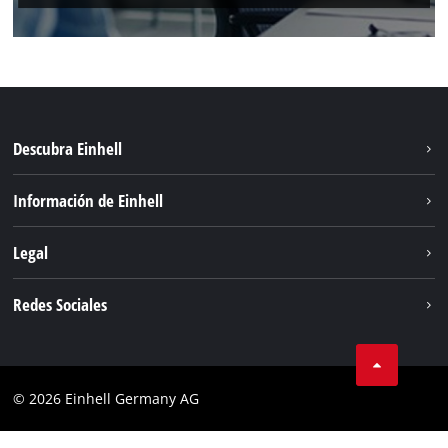
Descubra Einhell
Sostenibilidad
Información de Einhell
Sistema de baterias
Sobre nosotros
Legal
Servicio
Einhell global
Privacidad de los datos
Redes Sociales
Aviso legal
Instagram
Cumplimiento
© 2026 Einhell Germany AG