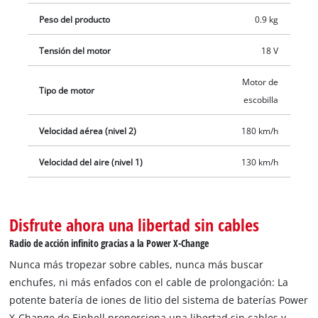
El soplador inalámbrica es agradable de sujetar gracias a la
Peso del producto
0.9 kg
empuñadura Softgrip. La entrega no incluye batería ni
cargador. Estos se pueden adquirir por separado.
Tensión del motor
18 V
Motor de
Tipo de motor
escobilla
Velocidad aérea (nivel 2)
180 km/h
Velocidad del aire (nivel 1)
130 km/h
Disfrute ahora una libertad sin cables
Radio de acción infinito gracias a la Power X-Change
Nunca más tropezar sobre cables, nunca más buscar
enchufes, ni más enfados con el cable de prolongación: La
potente batería de iones de litio del sistema de baterías Power
X-Change de Einhell proporciona una libertad sin cables y