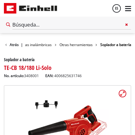
ES
Español
Herramientas inalámbricas
Atrás
|
Otras herramientas
Soplador a batería
English
Soplador a batería
TE-CB 18/180 Li-Solo
No. artículo:
3408001
EAN:
4006825631746