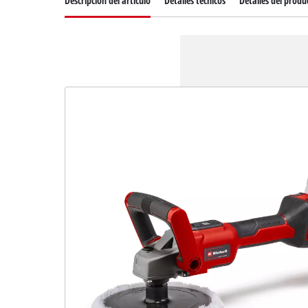
Descripcion del articulo
Detalles técnicos
Detalles del produ