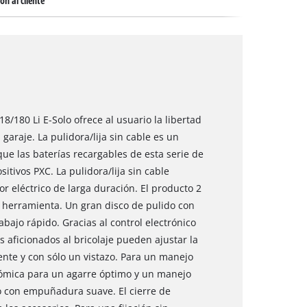
ón al cliente
18/180 Li E-Solo ofrece al usuario la libertad
l garaje. La pulidora/lija sin cable es un
ue las baterías recargables de esta serie de
itivos PXC. La pulidora/lija sin cable
r eléctrico de larga duración. El producto 2
la herramienta. Un gran disco de pulido con
bajo rápido. Gracias al control electrónico
os aficionados al bricolaje pueden ajustar la
ente y con sólo un vistazo. Para un manejo
mica para un agarre óptimo y un manejo
o con empuñadura suave. El cierre de