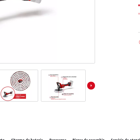
los productos Power X-Change
ientas Power X-Change
Aspiradoras de húmedo/seco
ientas de jardín Power X-Change
Partidores devehiculos
Equipos pulidores