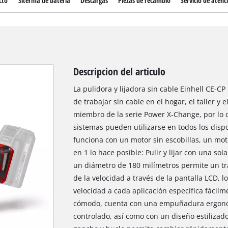
cto
Siterma de bateria
Descargas
Piezas de recambio
Servicio de atenci
Descripcion del articulo
La pulidora y lijadora sin cable Einhell CE-CP 
de trabajar sin cable en el hogar, el taller y e
miembro de la serie Power X-Change, por lo q
sistemas pueden utilizarse en todos los dispos
funciona con un motor sin escobillas, un moto
en 1 lo hace posible: Pulir y lijar con una so
un diámetro de 180 milímetros permite un tra
de la velocidad a través de la pantalla LCD, l
velocidad a cada aplicación específica fácilm
cómodo, cuenta con una empuñadura ergonó
controlado, así como con un diseño estilizad