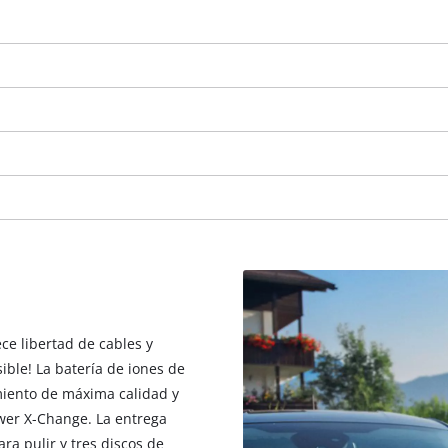
ece libertad de cables y
¡Necesitamos su consentimiento para
ble! La batería de iones de
cargar el servicio Google Maps!
imiento de máxima calidad y
This content is not permitted to load due
wer X-Change. La entrega
to trackers that are not disclosed to the
ra pulir y tres discos de