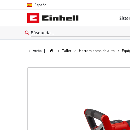
Español
Español
Siste
English
El sis
Tecnolo
Atrás
|
Taller
Herramientas de auto
Equi
Brushl
Batería
cerca 
Todos 
Herram
Herram