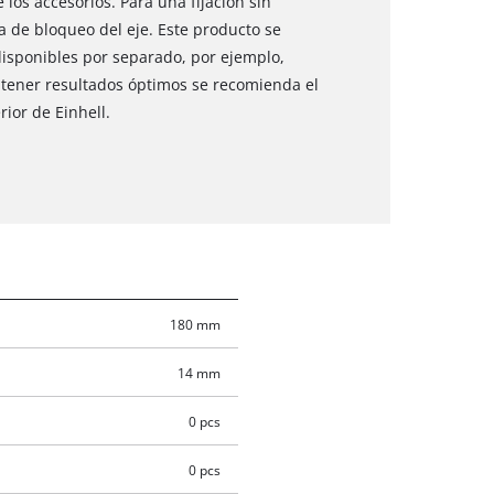
os accesorios. Para una fijación sin
 de bloqueo del eje. Este producto se
 disponibles por separado, por ejemplo,
btener resultados óptimos se recomienda el
rior de Einhell.
180 mm
14 mm
0 pcs
0 pcs