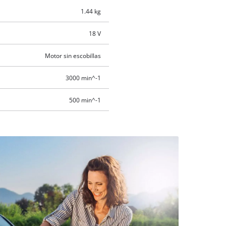
1.44 kg
18 V
Motor sin escobillas
3000 min^-1
500 min^-1