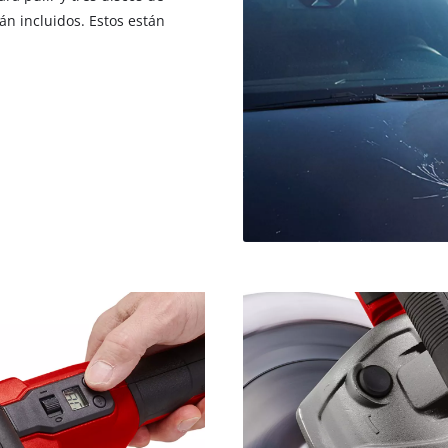
visitor. The website owner needs to setup
tán incluidos. Estos están
the site with their CMP to add this content
to the list of technologies used.
Powered by
Usercentrics Consent
Management Platform