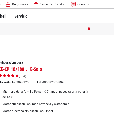
e
Registrarse
Se un distribuidor
Contacto
hell
Servicio
ulidora/Lijadora
CE-CP 18/180 Li E-Solo
(104)
o. artículo:
2093320
EAN:
4006825638998
Miembro de la familia Power X-Change, necesita una batería
de 18 V
Motor sin escobillas: más potencia y autonomía
Motor eléctrico sin escobillas Einhell