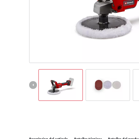
Todos 
Herram
Herram